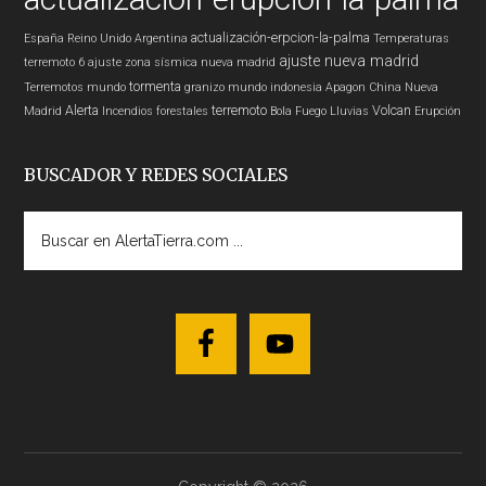
actualización-erpcion-la-palma
España
Reino Unido
Argentina
Temperaturas
ajuste nueva madrid
terremoto 6
ajuste zona sísmica nueva madrid
tormenta
Terremotos mundo
granizo
mundo
indonesia
Apagon
China
Nueva
Alerta
terremoto
Volcan
Madrid
Incendios forestales
Bola Fuego
Lluvias
Erupción
BUSCADOR Y REDES SOCIALES
Buscar
en
AlertaTierra.com
...