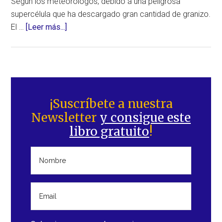
Según los meteorólogos, debido a una peligrosa
supercélula que ha descargado gran cantidad de granizo.
acerca
El …
[Leer más...]
de
Impresionante
tormenta
de
Barra
granizo,
lateral
¡Suscríbete a nuestra
en
Newsletter
y consigue este
principal
pleno
libro gratuito
!
verano,
en
la
República
Checa