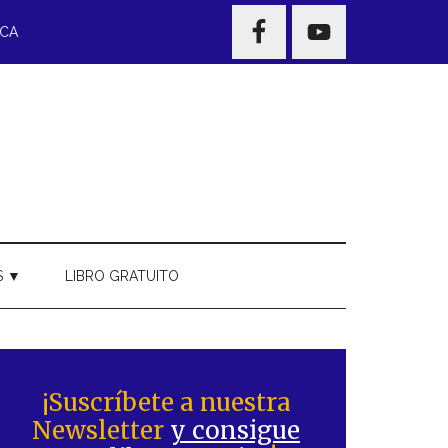
NAV
ECA
WIDGET
AREA
S ▼
LIBRO GRATUITO
Barra
ateral
¡Suscríbete a nuestra
Newsletter
y consigue
rincipal