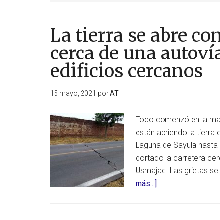
La tierra se abre co
cerca de una autoví
edificios cercanos
15 mayo, 2021
por
AT
Todo comenzó en la mañ
están abriendo la tierra
Laguna de Sayula hasta 
cortado la carretera cer
Usmajac. Las grietas se
acerca
más...]
de
La