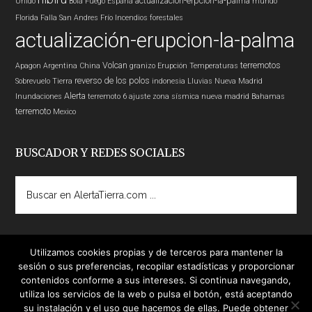
actualización-erpcion-la-palma
Unido
Bola Fuego
España
mundo
Florida
Falla San Andres
Frío
Incendios forestales
actualización-erupcion-la-palma
Volcan
terremotos
Apagon
Argentina
China
granizo
Erupción
Temperaturas
reverso de los polos
Sobrevuelo Tierra
indonesia
Lluvias
Nueva Madrid
Alerta
Inundaciones
terremoto 6
ajuste zona sísmica nueva madrid
Bahamas
terremoto
Mexico
BUSCADOR Y REDES SOCIALES
Buscar
en
AlertaTierra.com
...
Utilizamos cookies propias y de terceros para mantener la
sesión o sus preferencias, recopilar estadísticas y proporcionar
contenidos conforme a sus intereses. Si continua navegando,
utiliza los servicios de la web o pulsa el botón, está aceptando
su instalación y el uso que hacemos de ellas. Puede obtener