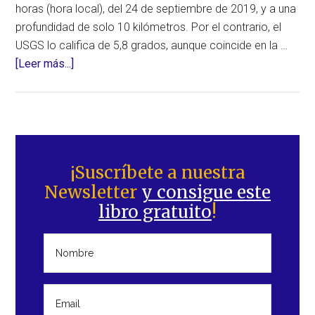
horas (hora local), del 24 de septiembre de 2019, y a una
profundidad de solo 10 kilómetros. Por el contrario, el
USGS lo califica de 5,8 grados, aunque coincide en la …
acerca
[Leer más...]
de
Potente
terremoto
con
Barra
posibles
lateral
¡Suscríbete a nuestra
consecuencias
Newsletter
y consigue este
principal
humanitarias
libro gratuito
!
en
Pakistán