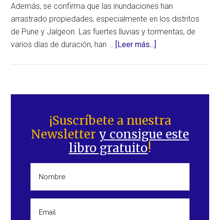
Además, se confirma que las inundaciones han
arrastrado propiedades, especialmente en los distritos
de Pune y Jalgeon. Las fuertes lluvias y tormentas, de
acerca
varios días de duración, han …
[Leer más...]
de
Al
menos
22
Barra
muertos
lateral
¡Suscríbete a nuestra
y
Newsletter
y consigue este
principal
8
libro gratuito
!
desaparecidos
como
consecuencia
de
las
intensas