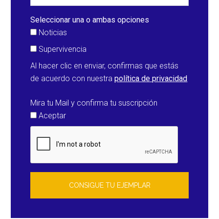
lluvias
en
Seleccionar una o ambas opciones
Maharashtra
Noticias
(India)
Supervivencia
Al hacer clic en enviar, confirmas que estás
de acuerdo con nuestra
política de privacidad
Mira tu Mail y confirma tu suscripción
Aceptar