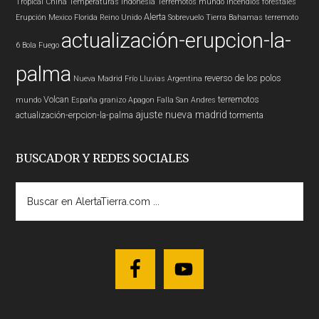
Tropical
China
Temperaturas
indonesia
Terremotos mundo
Incendios forestales
Alerta
Erupción
Mexico
Florida
Reino Unido
Sobrevuelo Tierra
Bahamas
terremoto
actualización-erupcion-la-
6
Bola Fuego
palma
reverso de los polos
Nueva Madrid
Frío
Lluvias
Argentina
Volcan
terremotos
mundo
España
granizo
Apagon
Falla San Andres
ajuste nueva madrid
actualización-erpcion-la-palma
tormenta
BUSCADOR Y REDES SOCIALES
Buscar
en
AlertaTierra.com
...