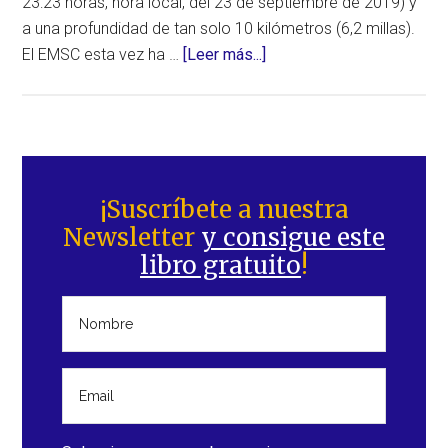
23:23 horas, hora local, del 23 de septiembre de 2019) y
a una profundidad de tan solo 10 kilómetros (6,2 millas).
acerca
El EMSC esta vez ha …
[Leer más...]
de
Potente
y
poco
Barra
profundo
lateral
¡Suscríbete a nuestra
terremoto
Newsletter
y consigue este
principal
en
libro gratuito
!
la
región
de
Puerto
Rico