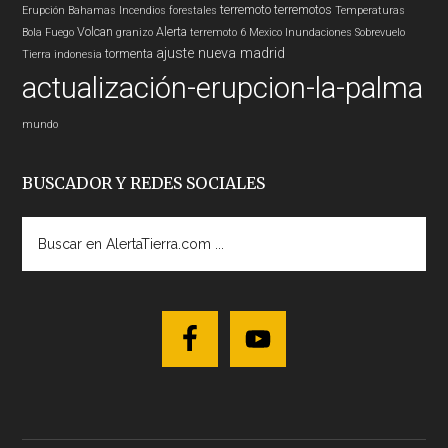
terremoto
terremotos
Erupción
Bahamas
Incendios forestales
Temperaturas
Volcan
Alerta
Bola Fuego
granizo
terremoto 6
Mexico
Inundaciones
Sobrevuelo
ajuste nueva madrid
tormenta
Tierra
indonesia
actualización-erupcion-la-palma
mundo
BUSCADOR Y REDES SOCIALES
Buscar
en
AlertaTierra.com
...