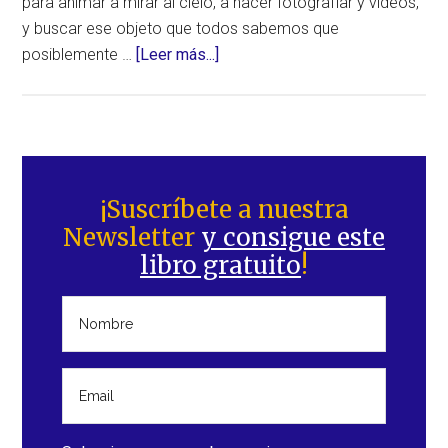
para animar a mirar al cielo, a hacer fotografiar y vídeos,
y buscar ese objeto que todos sabemos que
acerca
posiblemente …
[Leer más...]
de
Objeto
fotografiado
junto
Barra
al
lateral
¡Suscríbete a nuestra
sol
Newsletter
y consigue este
principal
el
libro gratuito
!
11
de
noviembre
de
2021.
¿Será
Nibiru?