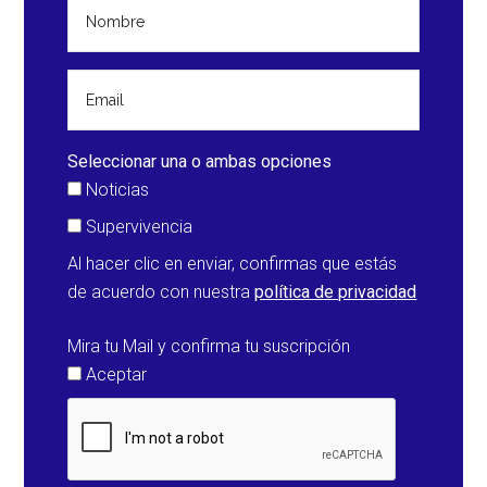
tras
detectarse
grieta
estructural,
en
la
Seleccionar una o ambas opciones
zona
Noticias
de
Supervivencia
Nueva
Al hacer clic en enviar, confirmas que estás
Madrid
de acuerdo con nuestra
política de privacidad
(Estados
Unidos)
Mira tu Mail y confirma tu suscripción
Aceptar