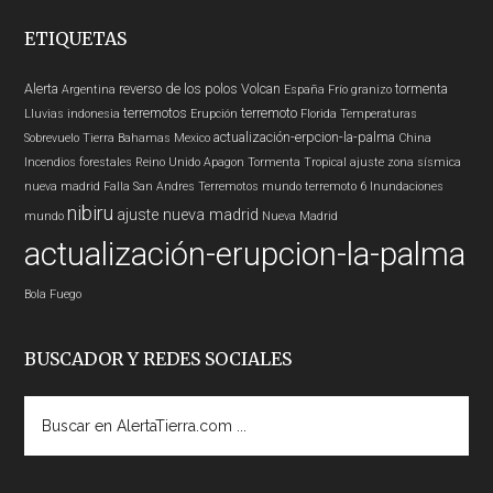
ETIQUETAS
Alerta
reverso de los polos
Volcan
tormenta
Argentina
España
Frío
granizo
terremotos
terremoto
Lluvias
indonesia
Erupción
Florida
Temperaturas
actualización-erpcion-la-palma
Sobrevuelo Tierra
Bahamas
Mexico
China
Incendios forestales
Reino Unido
Apagon
Tormenta Tropical
ajuste zona sísmica
nueva madrid
Falla San Andres
Terremotos mundo
terremoto 6
Inundaciones
nibiru
ajuste nueva madrid
mundo
Nueva Madrid
actualización-erupcion-la-palma
Bola Fuego
BUSCADOR Y REDES SOCIALES
Buscar
en
AlertaTierra.com
...