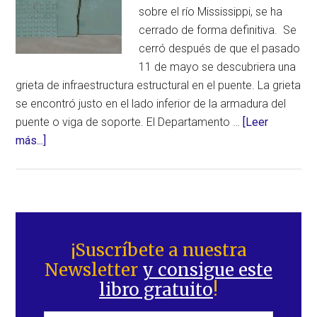
sobre el río Mississippi, se ha
cerrado de forma definitiva. Se
cerró después de que el pasado
11 de mayo se descubriera una
grieta de infraestructura estructural en el puente. La grieta
se encontró justo en el lado inferior de la armadura del
puente o viga de soporte. El Departamento …
[Leer
acerca
más...]
de
¡Atención!
Puente
sobre
Barra
el
lateral
¡Suscríbete a nuestra
río
Newsletter
y consigue este
principal
Mississippi
libro gratuito
!
cerrado
definitivamente