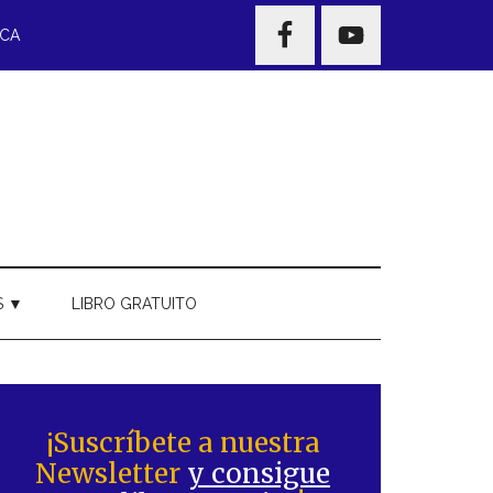
NAV
ECA
WIDGET
AREA
S ▼
LIBRO GRATUITO
Barra
ateral
¡Suscríbete a nuestra
Newsletter
y consigue
rincipal