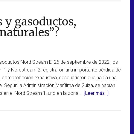
s y gasoductos,
“naturales”?
asoductos Nord Stream El 26 de septiembre de 2022, los
 1 y Nordstream 2 registraron una importante pérdida de
una comprobación exhaustiva, descubrieron que había una
. Según la Administración Marítima de Suiza, se habían
acerca
s en el Nord Stream 1, uno en la zona …
[Leer más...]
de
Fugas
en
oleoductos
y