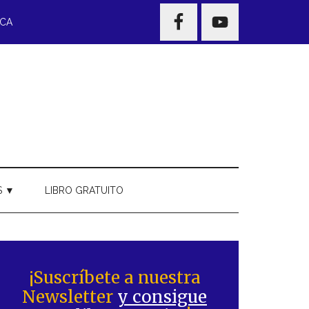
NAV
ECA
WIDGET
AREA
S ▼
LIBRO GRATUITO
Barra
ateral
¡Suscríbete a nuestra
Newsletter
y consigue
rincipal