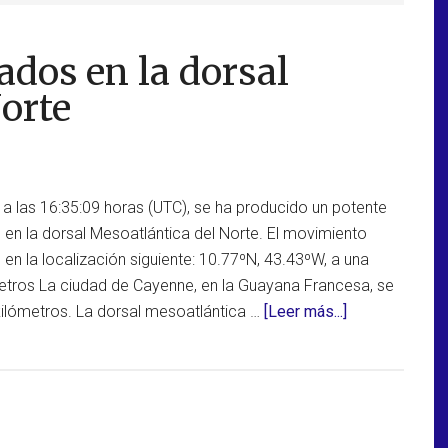
ados en la dorsal
orte
a las 16:35:09 horas (UTC), se ha producido un potente
 en la dorsal Mesoatlántica del Norte. El movimiento
 en la localización siguiente: 10.77ºN, 43.43ºW, a una
etros La ciudad de Cayenne, en la Guayana Francesa, se
acerca
ilómetros. La dorsal mesoatlántica …
[Leer más...]
de
Terremoto
de
6,3
grados