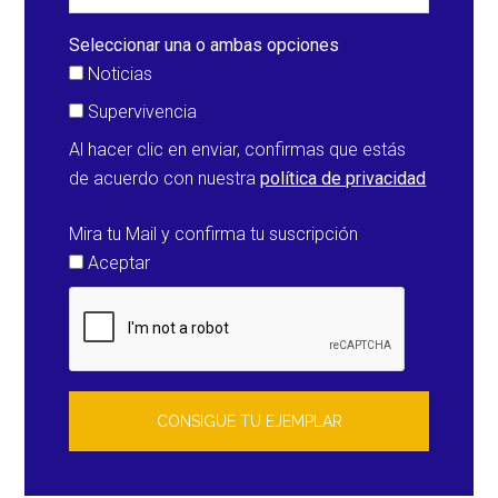
Japón,
poco
Seleccionar una o ambas opciones
después
Noticias
de
Supervivencia
un
Al hacer clic en enviar, confirmas que estás
terremoto
de acuerdo con nuestra
política de privacidad
de
6,4
Mira tu Mail y confirma tu suscripción
Aceptar