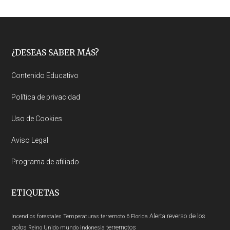
Footer
¿DESEAS SABER MÁS?
Contenido Educativo
Política de privacidad
Uso de Cookies
Aviso Legal
Programa de afiliado
ETIQUETAS
Alerta
reverso de los
Incendios forestales
Temperaturas
terremoto 6
Florida
polos
terremotos
Reino Unido
mundo
indonesia