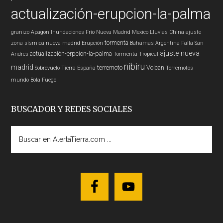
actualización-erupcion-la-palma
granizo
Apagon
Inundaciones
Frío
Nueva Madrid
Mexico
Lluvias
China
ajuste
tormenta
zona sísmica nueva madrid
Erupción
Bahamas
Argentina
Falla San
ajuste nueva
actualización-erpcion-la-palma
Andres
Tormenta Tropical
nibiru
madrid
terremoto
Volcan
Sobrevuelo Tierra
España
Terremotos
mundo
Bola Fuego
BUSCADOR Y REDES SOCIALES
Buscar
en
AlertaTierra.com
...