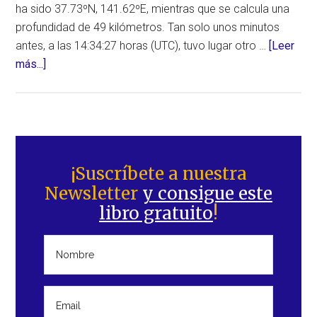
ha sido 37.73ºN, 141.62ºE, mientras que se calcula una
profundidad de 49 kilómetros. Tan solo unos minutos
antes, a las 14:34:27 horas (UTC), tuvo lugar otro …
[Leer
acerca
más...]
de
Potente
terremoto
de
Barra
7,3
lateral
¡Suscríbete a nuestra
cerca
Newsletter
y consigue este
principal
de
libro gratuito
!
la
costa
Este
de
Honshu,
en