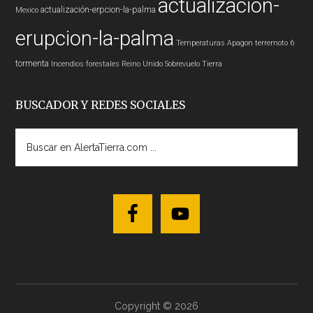
actualización-
actualización-erpcion-la-palma
Mexico
erupcion-la-palma
Temperaturas
Apagon
terremoto 6
tormenta
Incendios forestales
Reino Unido
Sobrevuelo Tierra
BUSCADOR Y REDES SOCIALES
Buscar
en
AlertaTierra.com
...
Copyright © 2026