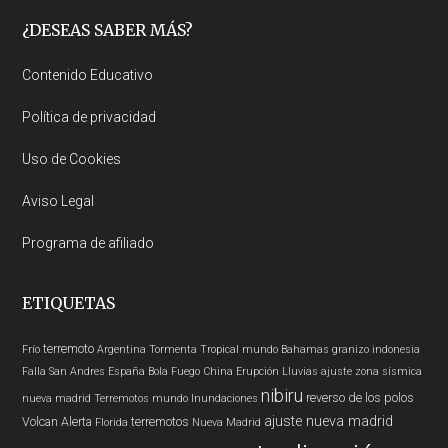
Footer
¿DESEAS SABER MÁS?
Contenido Educativo
Política de privacidad
Uso de Cookies
Aviso Legal
Programa de afiliado
ETIQUETAS
terremoto
Frío
Argentina
Tormenta Tropical
mundo
Bahamas
granizo
indonesia
Falla San Andres
España
Bola Fuego
China
Erupción
Lluvias
ajuste zona sísmica
nibiru
reverso de los polos
nueva madrid
Terremotos mundo
Inundaciones
ajuste nueva madrid
Volcan
Alerta
terremotos
Florida
Nueva Madrid