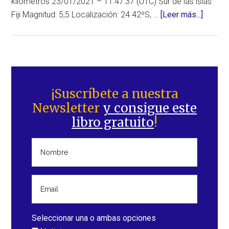
kilómetros 23/01/2021 – 11:47:37 (UTC) Sur de las islas
acerca
Fiji Magnitud: 5,5 Localización: 24.42ºS, …
[Leer más...]
de
Terrem
en
el
Barra
mundo
lateral
¡Suscríbete a nuestra
desde
Newsletter
y consigue este
principal
el
libro gratuito
!
de
22
de
enero
de
2021,
superi
a
Seleccionar una o ambas opciones
5,5