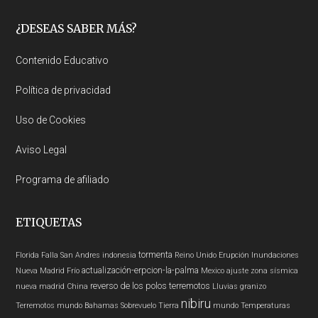
Footer
¿DESEAS SABER MÁS?
Contenido Educativo
Política de privacidad
Uso de Cookies
Aviso Legal
Programa de afiliado
ETIQUETAS
tormenta
Florida
Falla San Andres
indonesia
Reino Unido
Erupción
Inundaciones
actualización-erpcion-la-palma
Nueva Madrid
Frío
Mexico
ajuste zona sísmica
reverso de los polos
terremotos
nueva madrid
China
Lluvias
granizo
nibiru
Terremotos mundo
Bahamas
Sobrevuelo Tierra
mundo
Temperaturas