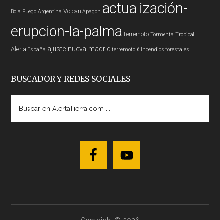
actualización-
Volcan
Bola Fuego
Argentina
Apagon
erupcion-la-palma
terremoto
Tormenta Tropical
ajuste nueva madrid
Alerta
España
terremoto 6
Incendios forestales
BUSCADOR Y REDES SOCIALES
Buscar
en
AlertaTierra.com
...