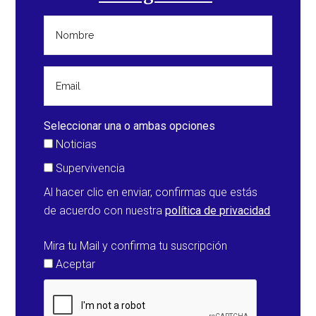
en
Texas
por
la
tormenta
tropical
“Imelda”
Seleccionar una o ambas opciones
(Estados
Noticias
Unidos)
Supervivencia
Al hacer clic en enviar, confirmas que estás
de acuerdo con nuestra
política de privacidad
Mira tu Mail y confirma tu suscripción
Aceptar