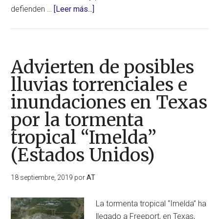
acerca
defienden …
[Leer más...]
de
Descubren
serpiente
boca
Advierten de posibles
de
lluvias torrenciales e
algodón
inundaciones en Texas
albina
en
por la tormenta
el
tropical “Imelda”
sudeste
de
(Estados Unidos)
Texas
18 septiembre, 2019
por
AT
La tormenta tropical “Imelda” ha
llegado a Freeport, en Texas,