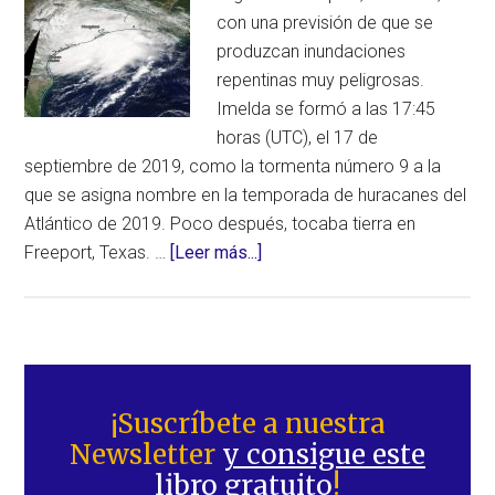
con una previsión de que se
produzcan inundaciones
repentinas muy peligrosas.
Imelda se formó a las 17:45
horas (UTC), el 17 de
septiembre de 2019, como la tormenta número 9 a la
que se asigna nombre en la temporada de huracanes del
Atlántico de 2019. Poco después, tocaba tierra en
acerca
Freeport, Texas. …
[Leer más...]
de
Advierten
de
posibles
Barra
lluvias
lateral
¡Suscríbete a nuestra
torrenciales
Newsletter
y consigue este
principal
e
libro gratuito
!
inundaciones