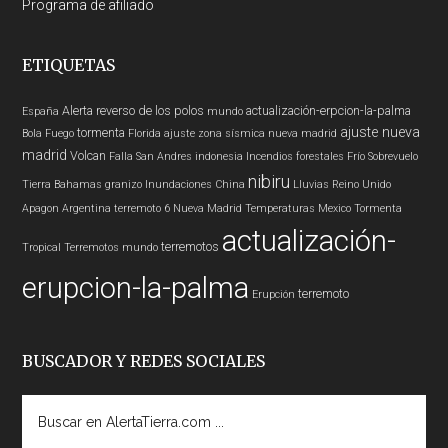
Programa de afiliado
ETIQUETAS
Alerta
reverso de los polos
actualización-erpcion-la-palma
España
mundo
ajuste nueva
tormenta
Bola Fuego
Florida
ajuste zona sísmica nueva madrid
madrid
Volcan
Falla San Andres
indonesia
Incendios forestales
Frío
Sobrevuelo
nibiru
Tierra
Bahamas
granizo
Inundaciones
China
Lluvias
Reino Unido
Apagon
Argentina
terremoto 6
Nueva Madrid
Temperaturas
Mexico
Tormenta
actualización-
terremotos
Tropical
Terremotos mundo
erupcion-la-palma
terremoto
Erupción
BUSCADOR Y REDES SOCIALES
Buscar
en