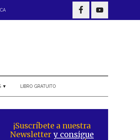
NAV
ECA
WIDGET
AREA
S ▼
LIBRO GRATUITO
Barra
ateral
¡Suscríbete a nuestra
Newsletter
y consigue
rincipal