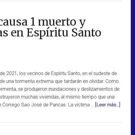
ausa 1 muerto y
as en Espíritu Santo
e 2021, los vecinos de Espíritu Santo, en el sudeste de
te de una tormenta extrema que tardarán en olvidar. Como
rmenta, se produjeron inundaciones y deslizamientos de
estruyeron muchas viviendas, al mismo tiempo que una
acerca
en Corrego Sao José de Pancas. La víctima …
[Leer más...]
de
Tormen
extrem