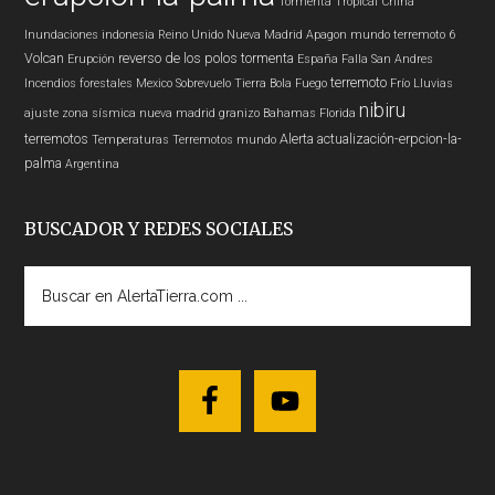
Tormenta Tropical
China
Inundaciones
indonesia
Reino Unido
Nueva Madrid
Apagon
mundo
terremoto 6
Volcan
reverso de los polos
tormenta
Erupción
España
Falla San Andres
terremoto
Incendios forestales
Mexico
Sobrevuelo Tierra
Bola Fuego
Frío
Lluvias
nibiru
ajuste zona sísmica nueva madrid
granizo
Bahamas
Florida
terremotos
Alerta
actualización-erpcion-la-
Temperaturas
Terremotos mundo
palma
Argentina
BUSCADOR Y REDES SOCIALES
Buscar
en
AlertaTierra.com
...