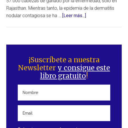
57.000 cabezas de ganado por la enfermedad, solo en
Rajasthan. Mientras tanto, la epidemia de la dermatitis
acerca
nodular contagiosa se ha …
[Leer más...]
de
57.000
vacas
han
Barra
muerto
lateral
¡Suscríbete a nuestra
debido
Newsletter
y consigue este
principal
a
libro gratuito
!
una
enfermedad
contagiosa
en
la
India