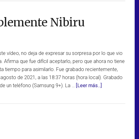
iblemente Nibiru
te vídeo, no deja de expresar su sorpresa por lo que vio
 Afirma que fue difícil aceptarlo, pero que ahora no tiene
ta tiempo para asimilarlo. Fue grabado recientemente,
agosto de 2021, a las 18:37 horas (hora local). Grabado
acerca
de un teléfono (Samsung 9+). La …
[Leer más...]
de
Vídeo
reciente,
posiblemente
Nibiru