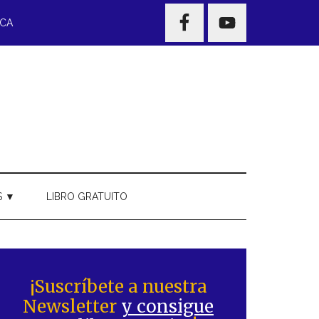
NAV
ECA
WIDGET
AREA
S ▼
LIBRO GRATUITO
Barra
ateral
¡Suscríbete a nuestra
Newsletter
y consigue
rincipal