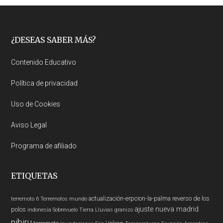
Footer
¿DESEAS SABER MÁS?
Contenido Educativo
Política de privacidad
Uso de Cookies
Aviso Legal
Programa de afiliado
ETIQUETAS
actualización-erpcion-la-palma
reverso de los
terremoto 6
Terremotos mundo
ajuste nueva madrid
polos
indonesia
Sobrevuelo Tierra
Lluvias
granizo
nibiru