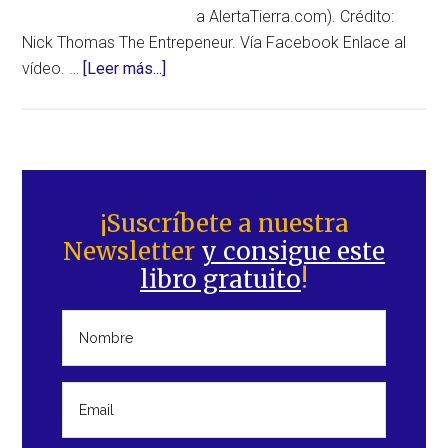
a AlertaTierra.com). Crédito:
Nick Thomas The Entrepeneur. Vía Facebook Enlace al
acerca
vídeo. …
[Leer más...]
de
El
vídeo
más
Barra
reciente
lateral
¡Suscríbete a nuestra
que
Newsletter
y consigue este
principal
te
libro gratuito
!
muestra
dos
soles
en
el
cielo,
¿será