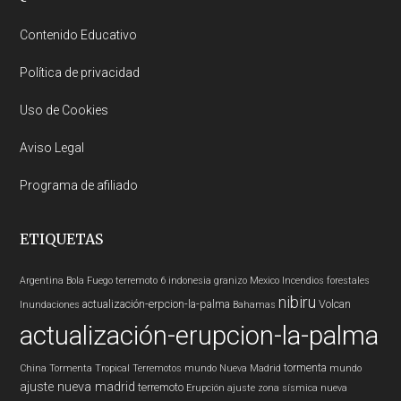
Footer
Contenido Educativo
Política de privacidad
Uso de Cookies
Aviso Legal
Programa de afiliado
ETIQUETAS
Argentina
Bola Fuego
terremoto 6
indonesia
granizo
Mexico
Incendios forestales
nibiru
actualización-erpcion-la-palma
Volcan
Inundaciones
Bahamas
actualización-erupcion-la-palma
tormenta
China
Tormenta Tropical
Terremotos mundo
Nueva Madrid
mundo
ajuste nueva madrid
terremoto
Erupción
ajuste zona sísmica nueva