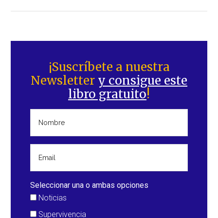
de
Volcán
Tuzgle
–
Barra
Argentina
lateral
¡Suscríbete a nuestra
Newsletter
y consigue este
principal
libro gratuito
!
Seleccionar una o ambas opciones
Noticias
Supervivencia