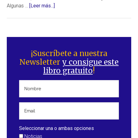
acerca
Algunas …
[Leer más...]
de
Inusual
bola
de
Barra
fuego
lateral
¡Suscríbete a nuestra
avistada
Newsletter
y consigue este
principal
sobre
libro gratuito
!
Finlandia
Seleccionar una o ambas opciones
Noticias