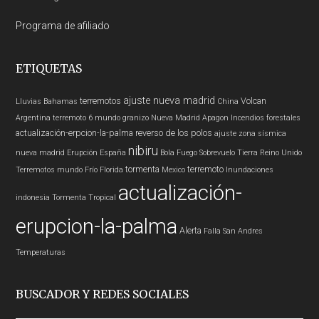
Programa de afiliado
ETIQUETAS
ajuste nueva madrid
terremotos
Volcan
Lluvias
Bahamas
China
Argentina
terremoto 6
mundo
granizo
Nueva Madrid
Apagon
Incendios forestales
actualización-erpcion-la-palma
reverso de los polos
ajuste zona sísmica
nibiru
nueva madrid
Erupción
España
Bola Fuego
Sobrevuelo Tierra
Reino Unido
tormenta
terremoto
Terremotos mundo
Frío
Florida
Mexico
Inundaciones
actualización-
indonesia
Tormenta Tropical
erupcion-la-palma
Alerta
Falla San Andres
Temperaturas
BUSCADOR Y REDES SOCIALES