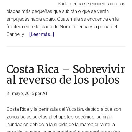
Sudamérica se encuentran otras
placas más pequeñas que subirán o que se verán
empujadas hacia abajo. Guatemala se encuentra en la
frontera entre la placa de Norteamérica y la placa del
acerca
Caribe, y …
[Leer más...]
de
Guatemala
–
Sobrevivir
Costa Rica – Sobrevivir
al
al reverso de los polos
reverso
de
31 mayo, 2015
por
AT
los
polos
Costa Rica y la península del Yucatán, debido a que son
zonas bajas sujetas al chapoteo oceánico, sufrirán
inundación debido a la subida de la marea durante la