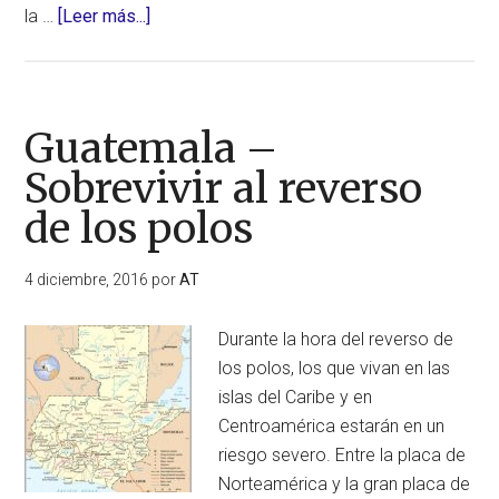
acerca
la …
[Leer más...]
de
Perú
–
Sobrevivir
Guatemala –
al
Sobrevivir al reverso
reverso
de los polos
de
los
polos
4 diciembre, 2016
por
AT
Durante la hora del reverso de
los polos, los que vivan en las
islas del Caribe y en
Centroamérica estarán en un
riesgo severo. Entre la placa de
Norteamérica y la gran placa de