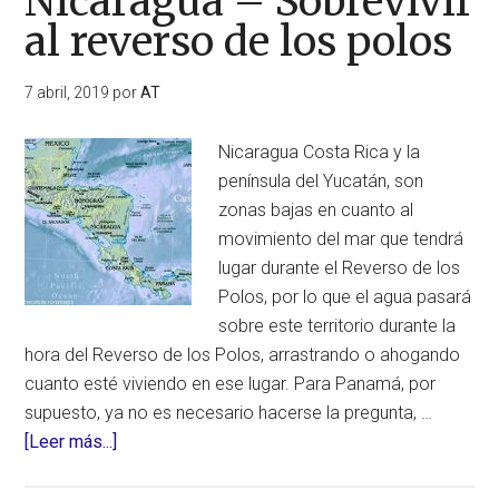
Nicaragua – Sobrevivir
al
al reverso de los polos
reverso
de
7 abril, 2019
por
AT
los
polos
Nicaragua Costa Rica y la
península del Yucatán, son
zonas bajas en cuanto al
movimiento del mar que tendrá
lugar durante el Reverso de los
Polos, por lo que el agua pasará
sobre este territorio durante la
hora del Reverso de los Polos, arrastrando o ahogando
cuanto esté viviendo en ese lugar. Para Panamá, por
supuesto, ya no es necesario hacerse la pregunta, …
acerca
[Leer más...]
de
Nicaragua