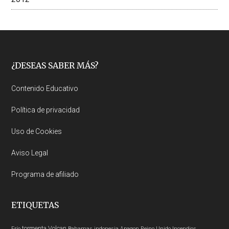
Footer
¿DESEAS SABER MÁS?
Contenido Educativo
Política de privacidad
Uso de Cookies
Aviso Legal
Programa de afiliado
ETIQUETAS
tormenta
Volcan
Frío
Bahamas
indonesia
Apagon
Reino Unido
Incendios