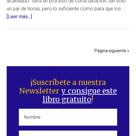
acantilado. Será un proceso de corta duración, tan sólo
un par de horas, pero lo suficiente como para que los …
acerca
[Leer más...]
de
Chile
–
Sobrevivir
Página siguiente »
al
reverso
Barra
de
lateral
los
¡Suscríbete a nuestra
polos
Newsletter
y consigue este
principal
libro gratuito
!