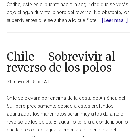
Caribe, este es el puente hacia la seguridad que se verás
bajo el agua durante la hora del reverso. No obstante, los
acer
supervivientes que se suban a lo que flote …
[Leer más...]
de
Col
–
Sobr
Chile – Sobrevivir al
al
reverso de los polos
reve
de
31 mayo, 2015
por
AT
los
pol
Chile se elevará por encima de la costa de América del
Sur, pero precisamente debido a estos profundos
acantilados los maremotos serán muy altos durante el
reverso de los polos. El agua no tendrá a dónde ir, por lo
que la presión del agua la empujará por encima del