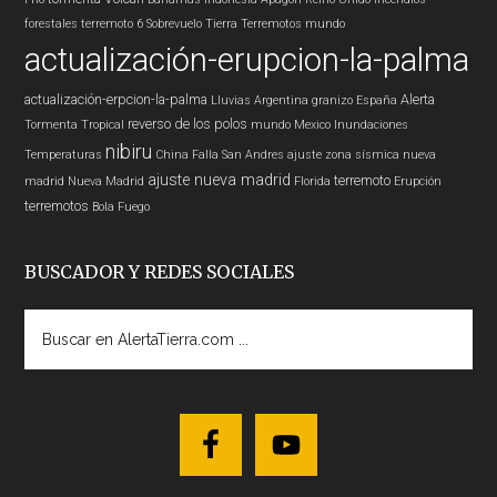
forestales
terremoto 6
Sobrevuelo Tierra
Terremotos mundo
actualización-erupcion-la-palma
actualización-erpcion-la-palma
Alerta
Lluvias
Argentina
granizo
España
reverso de los polos
Tormenta Tropical
mundo
Mexico
Inundaciones
nibiru
Temperaturas
China
Falla San Andres
ajuste zona sísmica nueva
ajuste nueva madrid
terremoto
madrid
Nueva Madrid
Florida
Erupción
terremotos
Bola Fuego
BUSCADOR Y REDES SOCIALES
Buscar
en
AlertaTierra.com
...