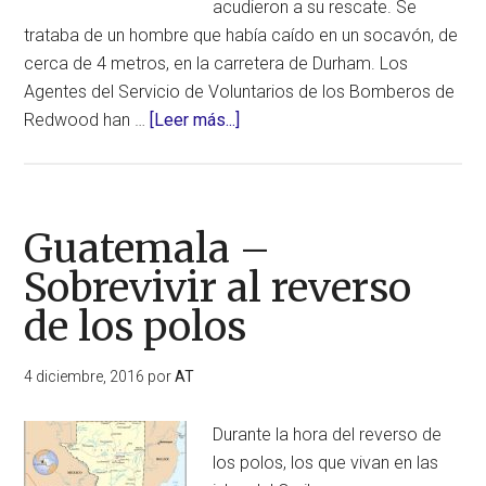
acudieron a su rescate. Se
trataba de un hombre que había caído en un socavón, de
cerca de 4 metros, en la carretera de Durham. Los
Agentes del Servicio de Voluntarios de los Bomberos de
acerca
Redwood han …
[Leer más...]
de
Sus
gritos,
le
Guatemala –
salvaron
Sobrevivir al reverso
la
de los polos
vida
(Reino
Unido)
4 diciembre, 2016
por
AT
Durante la hora del reverso de
los polos, los que vivan en las