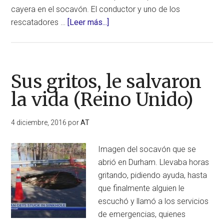
cayera en el socavón. El conductor y uno de los
acerca
rescatadores …
[Leer más...]
de
Víctima
mortal
por
Sus gritos, le salvaron
un
la vida (Reino Unido)
socavón
repentino
4 diciembre, 2016
por
AT
en
Texas
Imagen del socavón que se
(Estados
abrió en Durham. Llevaba horas
Unidos)
gritando, pidiendo ayuda, hasta
que finalmente alguien le
escuchó y llamó a los servicios
de emergencias, quienes