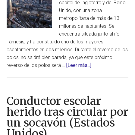
capital de Inglaterra y del Reino
Unido, con una zona
metropolitana de más de 13
millones de habitantes. Se
encuentra situada junto al río
Támesis, y ha constituido uno de los mayores
asentamientos en dos milenios. Durante el reverso de los
polos, no saldrá bien parada, ya que este próximo
acerca
reverso de los polos será …
[Leer más...]
de
Londres
–
Sobrevivir
Conductor escolar
al
herido tras circular por
reverso
un socavón (Estados
de
los
Unidos)