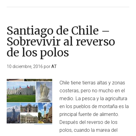
de
Sidney
–
Sobrevivir
Santiago de Chile –
al
Sobrevivir al reverso
reverso
de los polos
de
los
polos
10 diciembre, 2016
por
AT
Chile tiene tierras altas y zonas
costeras, pero no mucho en el
medio. La pesca y la agricultura
en los pueblos de montaña es la
principal fuente de alimento.
Después del reverso de los
polos, cuando la marea del