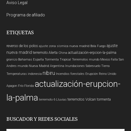
Aviso Legal
Programa de afiliado
ETIQUETAS
ajuste
reverso de los polos
ajuste zona sísmica nueva madrid
Bola Fuego
nueva madrid
terremoto
Alerta
actualización-erpcion-la-palma
China
granizo
Bahamas
España
Tormenta Tropical
Terremotos mundo
Mexico
Falla San
Andres
mundo
Nueva Madrid
Argentina
Inundaciones
Sobrevuelo Tierra
nibiru
Temperaturas
indonesia
Incendios forestales
Erupción
Reino Unido
actualización-erupcion-
Apagon
Frío
Florida
la-palma
terremotos
Volcan
tormenta
terremoto 6
Lluvias
BUSCADOR Y REDES SOCIALES