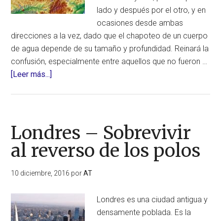
lado y después por el otro, y en
ocasiones desde ambas
direcciones a la vez, dado que el chapoteo de un cuerpo
de agua depende de su tamaño y profundidad. Reinará la
confusión, especialmente entre aquellos que no fueron …
acerca
[Leer más...]
de
Madrid
–
Sobrevivir
Londres – Sobrevivir
al
al reverso de los polos
reverso
de
10 diciembre, 2016
por
AT
los
polos
Londres es una ciudad antigua y
densamente poblada. Es la