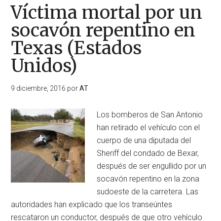
herido
Víctima mortal por un
tras
socavón repentino en
circular
Texas (Estados
por
un
Unidos)
socavón
(Estados
9 diciembre, 2016
por
AT
Unidos)
Los bomberos de San Antonio
han retirado el vehículo con el
cuerpo de una diputada del
Sheriff del condado de Bexar,
después de ser engullido por un
socavón repentino en la zona
sudoeste de la carretera. Las
autoridades han explicado que los transeúntes
rescataron un conductor, después de que otro vehículo