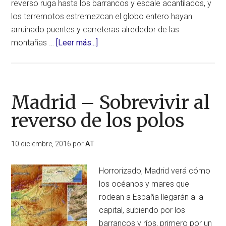
reverso ruga hasta los barrancos y escale acantilados, y
los terremotos estremezcan el globo entero hayan
arruinado puentes y carreteras alrededor de las
acerca
montañas …
[Leer más...]
de
Santiago
de
Chile
Madrid – Sobrevivir al
–
reverso de los polos
Sobrevivir
al
10 diciembre, 2016
por
AT
reverso
de
Horrorizado, Madrid verá cómo
los
los océanos y mares que
polos
rodean a España llegarán a la
capital, subiendo por los
barrancos y ríos, primero por un