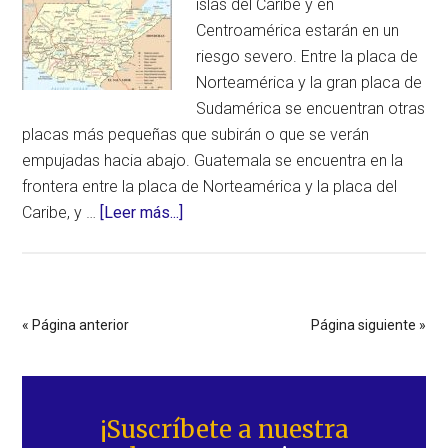
islas del Caribe y en
Centroamérica estarán en un
riesgo severo. Entre la placa de
Norteamérica y la gran placa de
Sudamérica se encuentran otras
placas más pequeñas que subirán o que se verán
empujadas hacia abajo. Guatemala se encuentra en la
frontera entre la placa de Norteamérica y la placa del
acerca
Caribe, y …
[Leer más...]
de
Guatemala
–
Sobrevivir
« Página anterior
Página siguiente »
al
reverso
Barra
de
lateral
los
¡Suscríbete a nuestra
polos