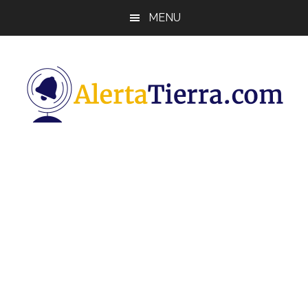
Saltar
Saltar
Saltar
MENU
al
a
al
contenido
la
pie
principal
barra
de
lateral
página
principal