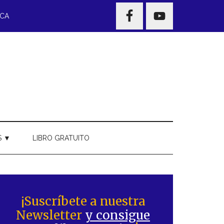
NAV
ECA
WIDGET
AREA
S ▼
LIBRO GRATUITO
Barra
ateral
¡Suscríbete a nuestra
Newsletter
y consigue
rincipal