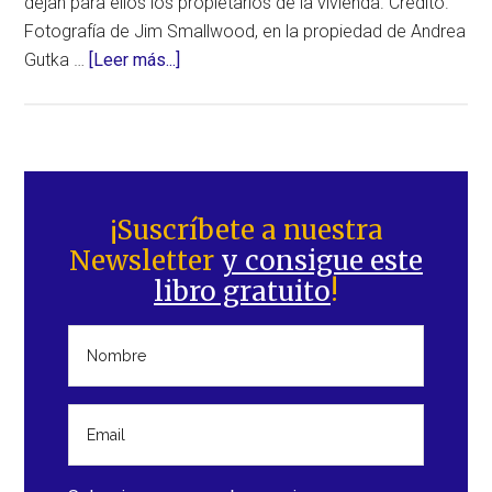
dejan para ellos los propietarios de la vivienda. Crédito.
Fotografía de Jim Smallwood, en la propiedad de Andrea
acerca
Gutka …
[Leer más...]
de
Precioso
ejemplar
de
Barra
colibrí
lateral
¡Suscríbete a nuestra
albino
Newsletter
y consigue este
principal
en
libro gratuito
!
Chardon,
Ohio
(Estados
Unidos)