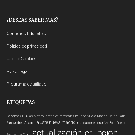
Footer
¿DESEAS SABER MÁS?
Contenido Educativo
Política de privacidad
Uso de Cookies
Aviso Legal
Programa de afiliado
ETIQUETAS
Bahamas
Lluvias
Mexico
Incendios forestales
mundo
Nueva Madrid
China
Falla
ajuste nueva madrid
San Andres
Apagon
Inundaciones
granizo
Bola Fuego
actualización-erupcion-
Sobrevuelo Tierra