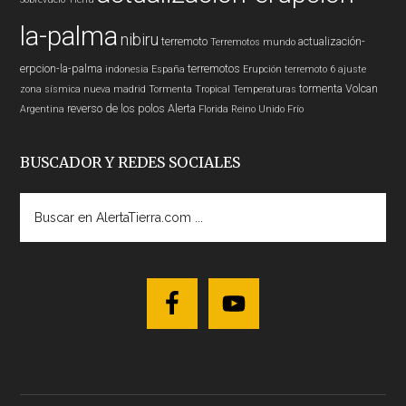
la-palma
nibiru
terremoto
actualización-
Terremotos mundo
erpcion-la-palma
terremotos
indonesia
España
Erupción
terremoto 6
ajuste
tormenta
Volcan
zona sísmica nueva madrid
Tormenta Tropical
Temperaturas
reverso de los polos
Alerta
Argentina
Florida
Reino Unido
Frío
BUSCADOR Y REDES SOCIALES
Buscar
en
AlertaTierra.com
...