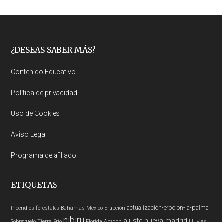
Footer
¿DESEAS SABER MÁS?
Contenido Educativo
Política de privacidad
Uso de Cookies
Aviso Legal
Programa de afiliado
ETIQUETAS
actualización-erpcion-la-palma
Incendios forestales
Bahamas
Mexico
Erupción
nibiru
ajuste nueva madrid
Sobrevuelo Tierra
Frío
Florida
Apagon
Lluvias