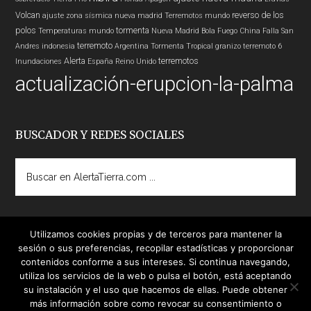
Volcan
reverso de los
ajuste zona sísmica nueva madrid
Terremotos mundo
polos
tormenta
Temperaturas
mundo
Nueva Madrid
Bola Fuego
China
Falla San
terremoto
Andres
indonesia
Argentina
Tormenta Tropical
granizo
terremoto 6
Alerta
terremotos
Inundaciones
España
Reino Unido
actualización-erupcion-la-palma
BUSCADOR Y REDES SOCIALES
Buscar
en
AlertaTierra.com
...
Utilizamos cookies propias y de terceros para mantener la
sesión o sus preferencias, recopilar estadísticas y proporcionar
contenidos conforme a sus intereses. Si continua navegando,
utiliza los servicios de la web o pulsa el botón, está aceptando
su instalación y el uso que hacemos de ellas. Puede obtener
más información sobre como revocar su consentimiento o