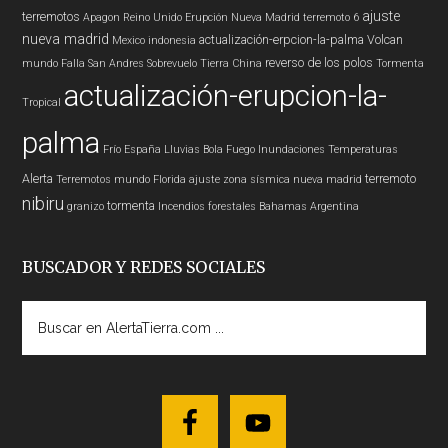
ajuste
terremotos
Apagon
Reino Unido
Erupción
Nueva Madrid
terremoto 6
nueva madrid
actualización-erpcion-la-palma
Volcan
Mexico
indonesia
reverso de los polos
mundo
Falla San Andres
Sobrevuelo Tierra
China
Tormenta
actualización-erupcion-la-
Tropical
palma
Frío
España
Lluvias
Bola Fuego
Inundaciones
Temperaturas
Alerta
terremoto
Terremotos mundo
Florida
ajuste zona sísmica nueva madrid
nibiru
tormenta
granizo
Incendios forestales
Bahamas
Argentina
BUSCADOR Y REDES SOCIALES
Buscar
en
AlertaTierra.com
...