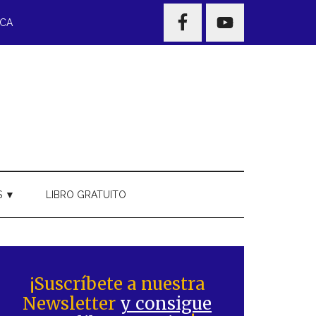
NAV
ECA
WIDGET
AREA
S ▼
LIBRO GRATUITO
Barra
ateral
¡Suscríbete a nuestra
Newsletter
y consigue
rincipal