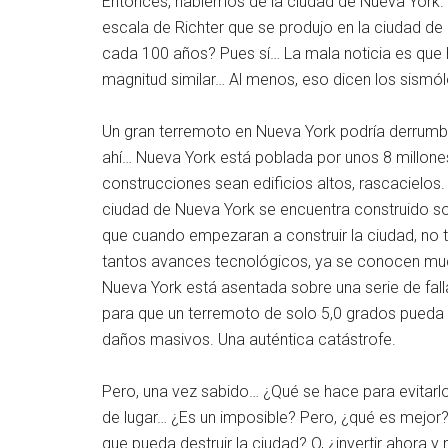
Entonces, hablemos de la ciudad de Nueva York. 
escala de Richter que se produjo en la ciudad de
cada 100 años? Pues sí… La mala noticia es que 
magnitud similar… Al menos, eso dicen los sismó
Un gran terremoto en Nueva York podría derrumbar
ahí… Nueva York está poblada por unos 8 millones
construcciones sean edificios altos, rascacielos. 
ciudad de Nueva York se encuentra construido sob
que cuando empezaran a construir la ciudad, no 
tantos avances tecnológicos, ya se conocen much
Nueva York está asentada sobre una serie de fall
para que un terremoto de solo 5,0 grados pueda 
daños masivos. Una auténtica catástrofe.
Pero, una vez sabido… ¿Qué se hace para evitar
de lugar… ¿Es un imposible? Pero, ¿qué es mejor
que pueda destruir la ciudad? O, ¿invertir ahora 