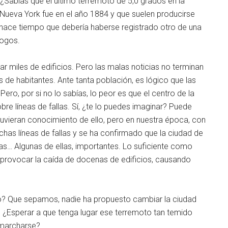
¿Sabías que el último terremoto de 5,0 grados en la
 Nueva York fue en el año 1884 y que suelen producirse
hace tiempo que debería haberse registrado otro de una
logos.
 miles de edificios. Pero las malas noticias no terminan
 de habitantes. Ante tanta población, es lógico que las
Pero, por si no lo sabías, lo peor es que el centro de la
re líneas de fallas. Sí, ¿te lo puedes imaginar? Puede
tuvieran conocimiento de ello, pero en nuestra época, con
as líneas de fallas y se ha confirmado que la ciudad de
as… Algunas de ellas, importantes. Lo suficiente como
provocar la caída de docenas de edificios, causando
lo? Que sepamos, nadie ha propuesto cambiar la ciudad
? ¿Esperar a que tenga lugar ese terremoto tan temido
y marcharse?