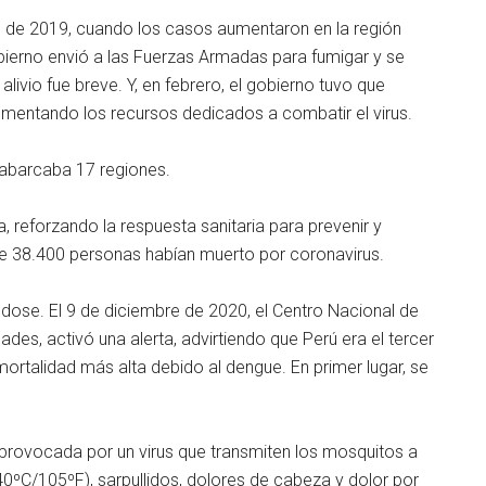
e de 2019, cuando los casos aumentaron en la región
obierno envió a las Fuerzas Armadas para fumigar y se
alivio fue breve. Y, en febrero, el gobierno tuvo que
ementando los recursos dedicados a combatir el virus.
 abarcaba 17 regiones.
a, reforzando la respuesta sanitaria para prevenir y
 de 38.400 personas habían muerto por coronavirus.
ose. El 9 de diciembre de 2020, el Centro Nacional de
es, activó una alerta, advirtiendo que Perú era el tercer
mortalidad más alta debido al dengue. En primer lugar, se
.
 provocada por un virus que transmiten los mosquitos a
40ºC/105ºF), sarpullidos, dolores de cabeza y dolor por