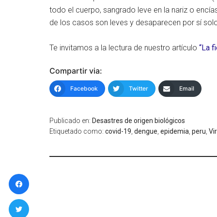
todo el cuerpo, sangrado leve en la nariz o encía
de los casos son leves y desaparecen por sí so
Te invitamos a la lectura de nuestro artículo
“La f
Compartir via:
Facebook
Twitter
Email
Publicado en:
Desastres de origen biológicos
Etiquetado como:
covid-19
,
dengue
,
epidemia
,
peru
,
Vi