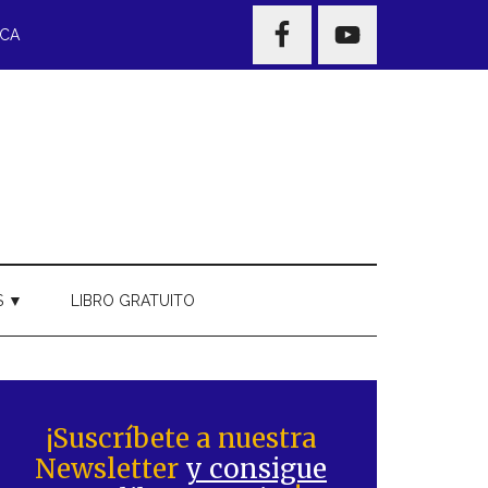
NAV
ECA
WIDGET
AREA
S ▼
LIBRO GRATUITO
Barra
ateral
¡Suscríbete a nuestra
Newsletter
y consigue
rincipal