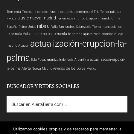
Tormenta Tropical
Incendios forestales
Lluvias
terremoto 6
Frío
Temperaturas
ajuste nueva madrid
Florida
Terremotos mundo
Erupción
mundo
China
nibiru
España
Reino Unido
Falla San Andres
Sobrevuelo Tierra
Inundaciones
terremoto
Volcan
terremotos
tormenta
Bahamas
ajuste zona sísmica nueva
actualización-erupcion-la-
madrid
Apagon
palma
actualización-erpcion-
Bola Fuego
granizo
indonesia
Argentina
la-palma
Alerta
reverso de los polos
Nueva Madrid
Mexico
BUSCADOR Y REDES SOCIALES
Buscar
en
AlertaTierra.com
...
Utilizamos cookies propias y de terceros para mantener la