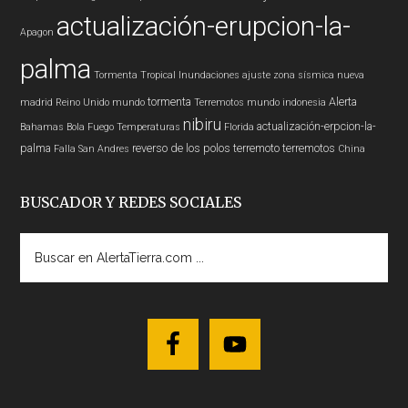
actualización-erupcion-la-
Apagon
palma
Tormenta Tropical
Inundaciones
ajuste zona sísmica nueva
tormenta
Alerta
madrid
Reino Unido
mundo
Terremotos mundo
indonesia
nibiru
actualización-erpcion-la-
Bahamas
Bola Fuego
Temperaturas
Florida
palma
reverso de los polos
terremoto
terremotos
Falla San Andres
China
BUSCADOR Y REDES SOCIALES
Buscar
en
AlertaTierra.com
...