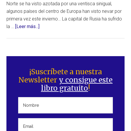
Norte se ha visto azotada por una ventisca sinigual,
algunos países del centro de Europa han visto nevar por
primera vez este invierno… La capital de Rusia ha sufrido
acerca
la …
[Leer más...]
de
Tormentas
invernales
históricas
Barra
en
lateral
¡Suscríbete a nuestra
numerosos
Newsletter
y consigue este
principal
países
libro gratuito
!
del
mundo.
¿Qué
está
pasando?