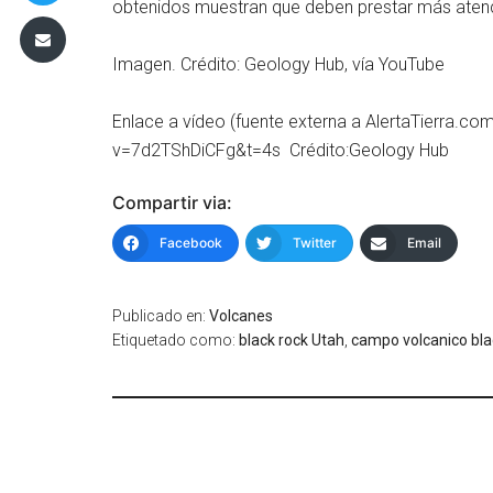
obtenidos muestran que deben prestar más atenc
Imagen. Crédito: Geology Hub, vía YouTube
Enlace a vídeo (fuente externa a AlertaTierra.c
v=7d2TShDiCFg&t=4s Crédito:Geology Hub
Compartir via:
Facebook
Twitter
Email
Publicado en:
Volcanes
Etiquetado como:
black rock Utah
,
campo volcanico bla