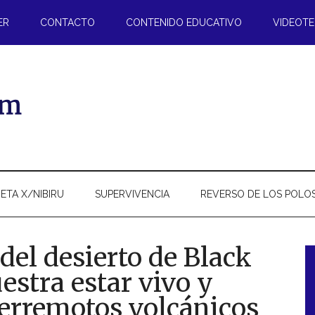
ER
CONTACTO
CONTENIDO EDUCATIVO
VIDEOT
ETA X/NIBIRU
SUPERVIVENCIA
REVERSO DE LOS POLO
del desierto de Black
stra estar vivo y
l
 terremotos volcánicos
p