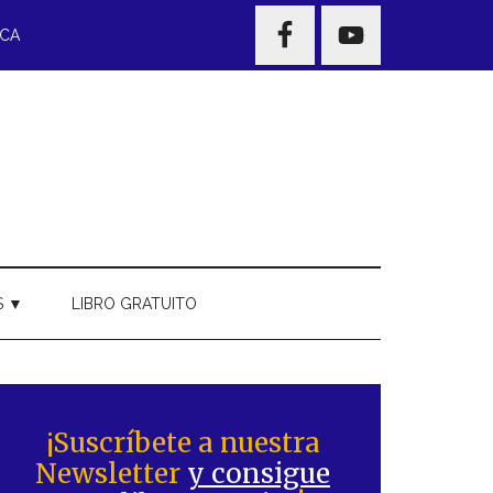
NAV
ECA
WIDGET
AREA
S ▼
LIBRO GRATUITO
Barra
ateral
¡Suscríbete a nuestra
Newsletter
y consigue
rincipal