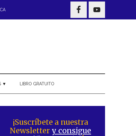
NAV
ECA
WIDGET
AREA
S ▼
LIBRO GRATUITO
Barra
ateral
¡Suscríbete a nuestra
Newsletter
y consigue
rincipal