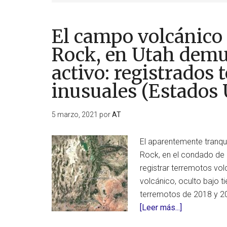
El campo volcánico 
Rock, en Utah demue
activo: registrados
inusuales (Estados 
5 marzo, 2021
por
AT
El aparentemente tranqu
Rock, en el condado de M
registrar terremotos vo
volcánico, oculto bajo t
terremotos de 2018 y 201
acerca
[Leer más...]
de