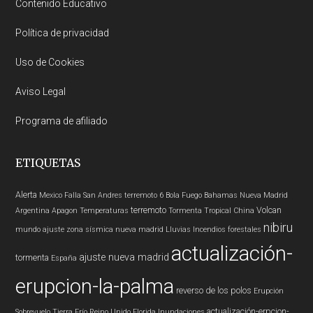
Contenido Educativo
Política de privacidad
Uso de Cookies
Aviso Legal
Programa de afiliado
ETIQUETAS
Alerta
Mexico
Falla San Andres
terremoto 6
Bola Fuego
Bahamas
Nueva Madrid
terremoto
Volcan
Argentina
Apagon
Temperaturas
Tormenta Tropical
China
nibiru
mundo
ajuste zona sísmica nueva madrid
Lluvias
Incendios forestales
actualización-
ajuste nueva madrid
tormenta
España
erupcion-la-palma
reverso de los polos
Erupción
actualización-erpcion-
Sobrevuelo Tierra
Frío
Reino Unido
Florida
Inundaciones