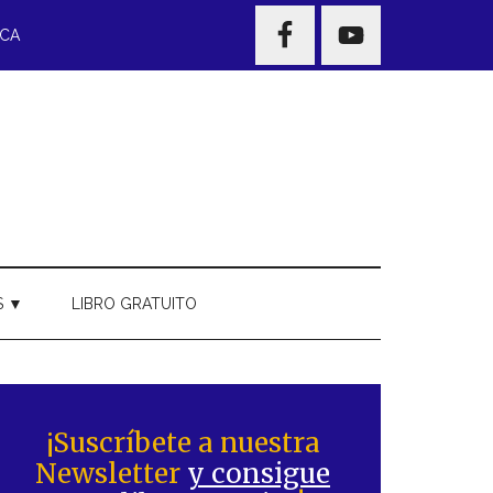
NAV
ECA
WIDGET
AREA
S ▼
LIBRO GRATUITO
Barra
ateral
¡Suscríbete a nuestra
Newsletter
y consigue
rincipal