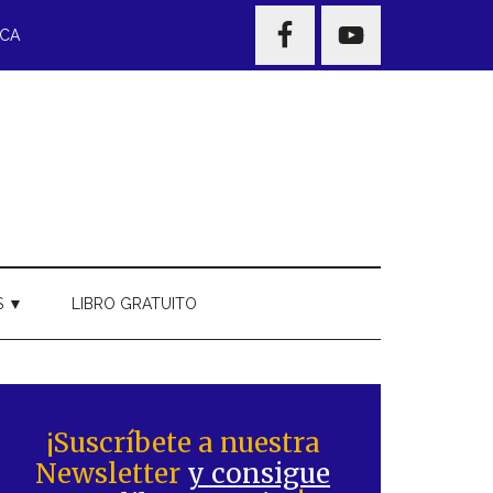
NAV
ECA
WIDGET
AREA
S ▼
LIBRO GRATUITO
Barra
ateral
¡Suscríbete a nuestra
Newsletter
y consigue
rincipal