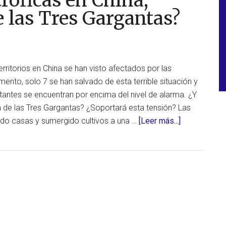
róficas en China,
Presa
de las Tres Gargantas?
de
las
Tres
Garganta
territorios en China se han visto afectados por las
en
ento, solo 7 se han salvado de esta terrible situación y
China
rtantes se encuentran por encima del nivel de alarma. ¿Y
podría
 de las Tres Gargantas? ¿Soportará esta tensión? Las
estar
acerca
ido casas y sumergido cultivos a una …
[Leer más...]
en
de
peligro
Inundacione
catastróficas
en
China,
¿resistirá
la
presa