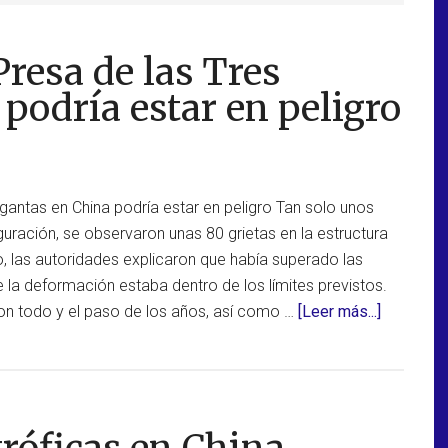
Presa de las Tres
podría estar en peligro
gantas en China podría estar en peligro Tan solo unos
uración, se observaron unas 80 grietas en la estructura
, las autoridades explicaron que había superado las
 la deformación estaba dentro de los límites previstos.
acerca
on todo y el paso de los años, así como …
[Leer más...]
de
La
integrida
de
la