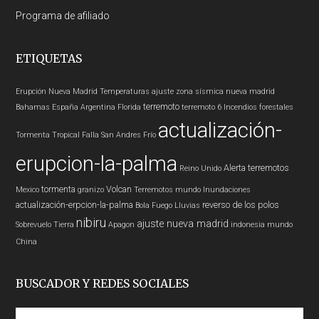
Programa de afiliado
ETIQUETAS
Erupción
Nueva Madrid
Temperaturas
ajuste zona sísmica nueva madrid
terremoto
Bahamas
España
Argentina
Florida
terremoto 6
Incendios forestales
actualización-
Tormenta Tropical
Falla San Andres
Frío
erupcion-la-palma
Alerta
terremotos
Reino Unido
tormenta
Volcan
Mexico
granizo
Terremotos mundo
Inundaciones
actualización-erpcion-la-palma
reverso de los polos
Bola Fuego
Lluvias
nibiru
ajuste nueva madrid
Sobrevuelo Tierra
Apagon
indonesia
mundo
China
BUSCADOR Y REDES SOCIALES
Buscar