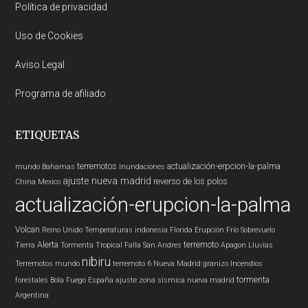
Política de privacidad
Uso de Cookies
Aviso Legal
Programa de afiliado
ETIQUETAS
terremotos
actualización-erpcion-la-palma
mundo
Bahamas
Inundaciones
ajuste nueva madrid
reverso de los polos
China
Mexico
actualización-erupcion-la-palma
Volcan
Reino Unido
Temperaturas
indonesia
Florida
Erupción
Frío
Sobrevuelo
Alerta
terremoto
Tierra
Tormenta Tropical
Falla San Andres
Apagon
Lluvias
nibiru
Terremotos mundo
terremoto 6
Nueva Madrid
granizo
Incendios
tormenta
forestales
Bola Fuego
España
ajuste zona sísmica nueva madrid
Argentina