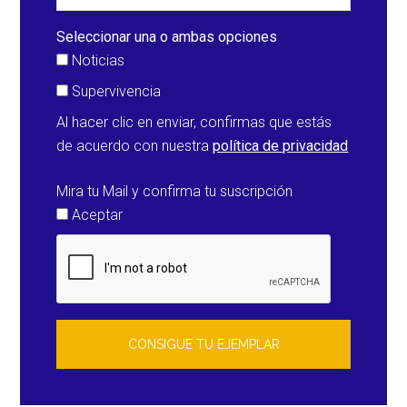
Vieja
en
Seleccionar una o ambas opciones
La
Noticias
Palma
Supervivencia
Al hacer clic en enviar, confirmas que estás
de acuerdo con nuestra
política de privacidad
Mira tu Mail y confirma tu suscripción
Aceptar