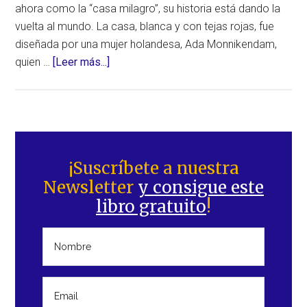
ahora como la “casa milagro”, su historia está dando la
vuelta al mundo. La casa, blanca y con tejas rojas, fue
diseñada por una mujer holandesa, Ada Monnikendam,
acerca
quien …
[Leer más...]
de
La
“casa
milagro”
Barra
que
lateral
¡Suscríbete a nuestra
ha
Newsletter
y consigue este
principal
sobrevivido
libro gratuito
!
a
la
erupción
del
volcán
Cumbre