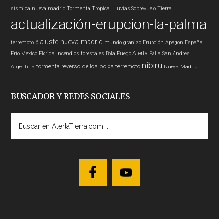
sísmica nueva madrid
Tormenta Tropical
Lluvias
Sobrevuelo Tierra
actualización-erupcion-la-palma
ajuste nueva madrid
terremoto 6
mundo
granizo
Erupción
Apagon
España
Alerta
Frío
Mexico
Florida
Incendios forestales
Bola Fuego
Falla San Andres
nibiru
tormenta
reverso de los polos
terremoto
Argentina
Nueva Madrid
BUSCADOR Y REDES SOCIALES
Buscar
en
AlertaTierra.com
...