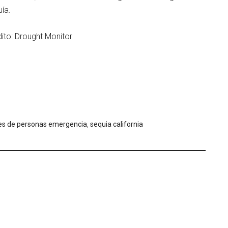
uía.
dito: Drought Monitor
es de personas emergencia
,
sequia california