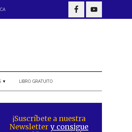
NAV
ECA
WIDGET
AREA
S ▼
LIBRO GRATUITO
Barra
ateral
¡Suscríbete a nuestra
Newsletter
y consigue
rincipal