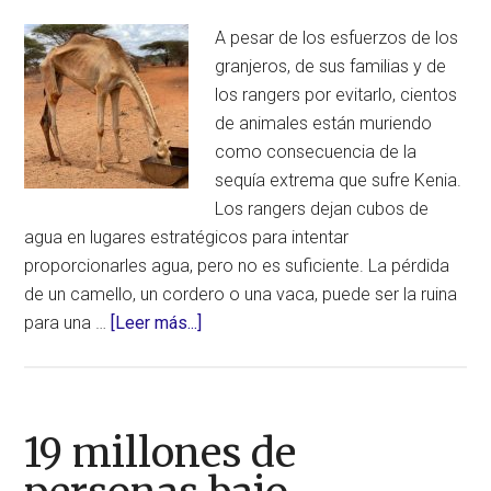
debido
A pesar de los esfuerzos de los
a
granjeros, de sus familias y de
la
los rangers por evitarlo, cientos
intens
de animales están muriendo
sequía
como consecuencia de la
que
sequía extrema que sufre Kenia.
sufre
Los rangers dejan cubos de
el
agua en lugares estratégicos para intentar
país
proporcionarles agua, pero no es suficiente. La pérdida
de un camello, un cordero o una vaca, puede ser la ruina
acerca
para una …
[Leer más...]
de
Sequía
mortal
en
19 millones de
el