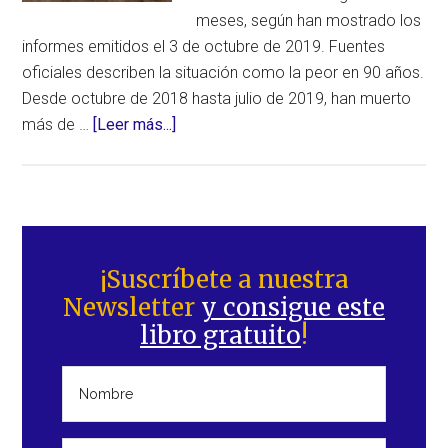
(Chile)
meses, según han mostrado los
informes emitidos el 3 de octubre de 2019. Fuentes
oficiales describen la situación como la peor en 90 años.
Desde octubre de 2018 hasta julio de 2019, han muerto
acerca
más de …
[Leer más...]
de
La
peor
sequía
Barra
en
lateral
¡Suscríbete a nuestra
90
Newsletter
y consigue este
principal
años
libro gratuito
!
mata
más
de
61.000
reses