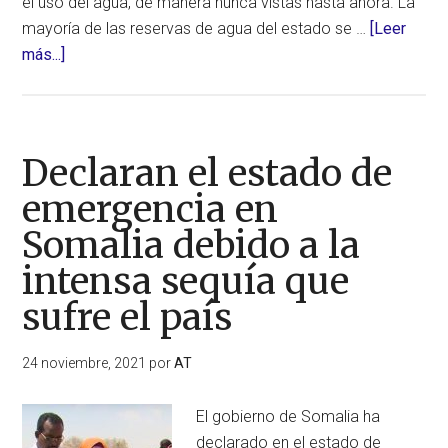
el uso del agua, de manera nunca vistas hasta ahora. La
mayoría de las reservas de agua del estado se …
[Leer
acerca
más...]
de
¡Atención!
Sequía
crítica
Declaran el estado de
en
emergencia en
California
Somalia debido a la
y
río
intensa sequía que
atmosférico
sufre el país
este
fin
24 noviembre, 2021
por
AT
de
semana
El gobierno de Somalia ha
declarado en el estado de