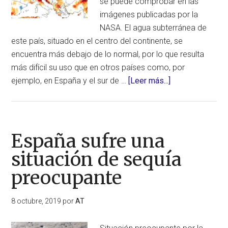
se puede comprobar en las
imágenes publicadas por la
NASA. El agua subterránea de
este país, situado en el centro del continente, se
encuentra más debajo de lo normal, por lo que resulta
más difícil su uso que en otros países como, por
acerca
ejemplo, en España y el sur de …
[Leer más...]
de
Bélgica:
el
país
España sufre una
más
situación de sequía
afectado
preocupante
por
la
sequía
8 octubre, 2019
por
AT
extrema
que