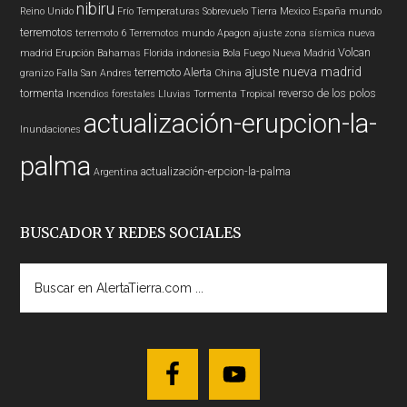
nibiru
Reino Unido
Frío
Temperaturas
Sobrevuelo Tierra
Mexico
España
mundo
terremotos
terremoto 6
Terremotos mundo
Apagon
ajuste zona sísmica nueva
Volcan
madrid
Erupción
Bahamas
Florida
indonesia
Bola Fuego
Nueva Madrid
ajuste nueva madrid
terremoto
Alerta
granizo
Falla San Andres
China
tormenta
reverso de los polos
Incendios forestales
Lluvias
Tormenta Tropical
actualización-erupcion-la-
Inundaciones
palma
actualización-erpcion-la-palma
Argentina
BUSCADOR Y REDES SOCIALES
Buscar
en
AlertaTierra.com
...