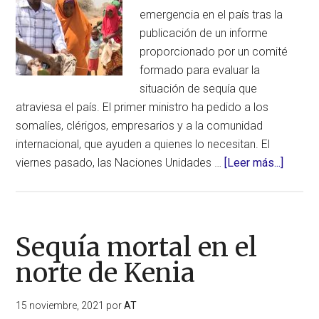
emergencia en el país tras la
publicación de un informe
proporcionado por un comité
formado para evaluar la
situación de sequía que
atraviesa el país. El primer ministro ha pedido a los
somalíes, clérigos, empresarios y a la comunidad
internacional, que ayuden a quienes lo necesitan. El
acerca
viernes pasado, las Naciones Unidades …
[Leer más...]
de
Declar
el
estado
Sequía mortal en el
de
norte de Kenia
emerge
en
15 noviembre, 2021
por
AT
Somali