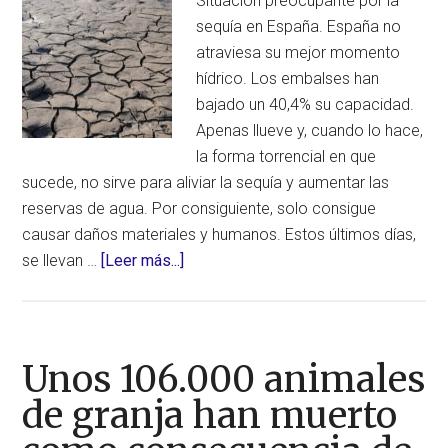
Situación preocupante por la
azota
sequía en España. España no
a
atraviesa su mejor momento
Europa
hídrico. Los embalses han
bajado un 40,4% su capacidad.
Apenas llueve y, cuando lo hace,
la forma torrencial en que
sucede, no sirve para aliviar la sequía y aumentar las
reservas de agua. Por consiguiente, solo consigue
causar daños materiales y humanos. Estos últimos días,
acerca
se llevan …
[Leer más...]
de
España
sufre
una
Unos 106.000 animales
situación
de granja han muerto
de
sequía