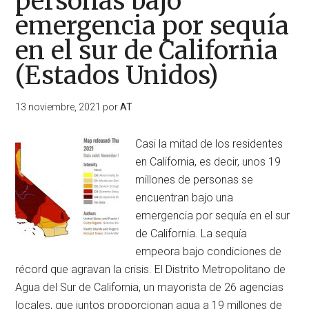
personas bajo
norte
emergencia por sequía
de
Kenia
en el sur de California
(Estados Unidos)
13 noviembre, 2021
por
AT
Casi la mitad de los residentes
en California, es decir, unos 19
millones de personas se
encuentran bajo una
emergencia por sequía en el sur
de California. La sequía
empeora bajo condiciones de
récord que agravan la crisis. El Distrito Metropolitano de
Agua del Sur de California, un mayorista de 26 agencias
locales, que juntos proporcionan agua a 19 millones de