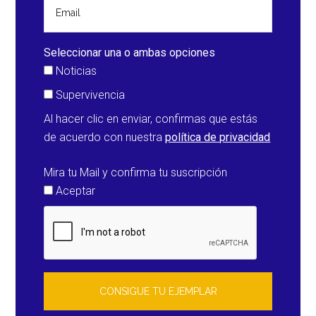
y
otro
tipo
Seleccionar una o ambas opciones
de
Noticias
animales
Supervivencia
(Namibia)
Al hacer clic en enviar, confirmas que estás
de acuerdo con nuestra
política de privacidad
Mira tu Mail y confirma tu suscripción
Aceptar