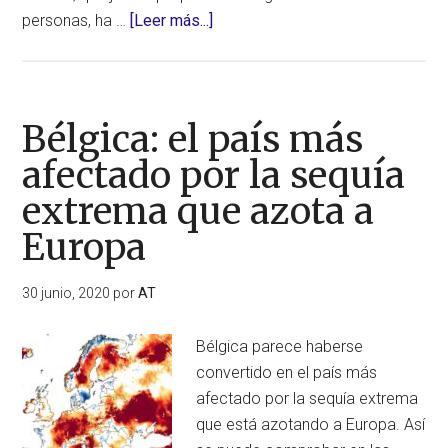
acerca
personas, ha …
[Leer más...]
de
19
millones
de
Bélgica: el país más
personas
afectado por la sequía
bajo
extrema que azota a
emergencia
por
Europa
sequía
en
30 junio, 2020
por
AT
el
sur
Bélgica parece haberse
de
convertido en el país más
California
afectado por la sequía extrema
(Estados
que está azotando a Europa. Así
Unidos)