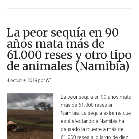
de
Unos
106.000
animales
La peor sequía en 90
de
años mata más de
granja
61.000 reses y otro tipo
han
muerto
de animales (Namibia)
como
consecuencia
4 octubre, 2019
por
AT
de
la
La peor sequía en 90 años mata
peor
más de 61.000 reses en
sequía
Namibia. La sequía extrema que
en
está afectando a Namibia ha
60
causado la muerte a más de
años
61.000 reses a lo largo de diez