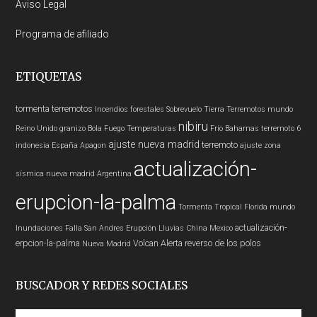
Aviso Legal
Programa de afiliado
ETIQUETAS
tormenta
terremotos
Incendios forestales
Sobrevuelo Tierra
Terremotos mundo
nibiru
Reino Unido
granizo
Bola Fuego
Temperaturas
Frío
Bahamas
terremoto 6
ajuste nueva madrid
terremoto
indonesia
España
Apagon
ajuste zona
actualización-
sísmica nueva madrid
Argentina
erupcion-la-palma
Tormenta Tropical
Florida
mundo
actualización-
Inundaciones
Falla San Andres
Erupción
Lluvias
China
Mexico
erpcion-la-palma
Volcan
Alerta
reverso de los polos
Nueva Madrid
BUSCADOR Y REDES SOCIALES
Buscar