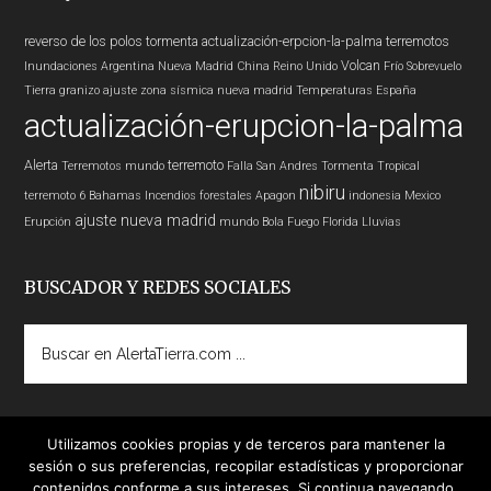
reverso de los polos
tormenta
actualización-erpcion-la-palma
terremotos
Volcan
Inundaciones
Argentina
Nueva Madrid
China
Reino Unido
Frío
Sobrevuelo
Tierra
granizo
ajuste zona sísmica nueva madrid
Temperaturas
España
actualización-erupcion-la-palma
Alerta
terremoto
Terremotos mundo
Falla San Andres
Tormenta Tropical
nibiru
terremoto 6
Bahamas
Incendios forestales
Apagon
indonesia
Mexico
ajuste nueva madrid
Erupción
mundo
Bola Fuego
Florida
Lluvias
BUSCADOR Y REDES SOCIALES
Buscar
en
AlertaTierra.com
...
Utilizamos cookies propias y de terceros para mantener la
sesión o sus preferencias, recopilar estadísticas y proporcionar
contenidos conforme a sus intereses. Si continua navegando,