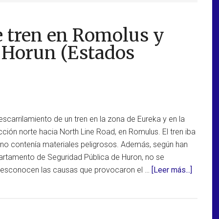
e tren en Romolus y
n Horun (Estados
scarrilamiento de un tren en la zona de Eureka y en la
ección norte hacia North Line Road, en Romulus. El tren iba
no contenía materiales peligrosos. Además, según han
rtamento de Seguridad Pública de Huron, no se
acerca
 desconocen las causas que provocaron el …
[Leer más...]
de
Descarr
de