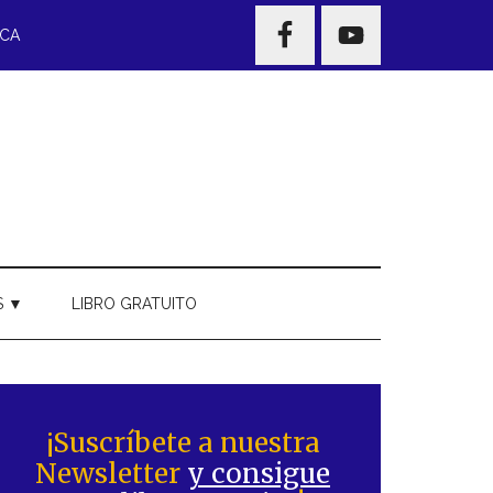
NAV
ECA
WIDGET
AREA
S ▼
LIBRO GRATUITO
Barra
ateral
¡Suscríbete a nuestra
Newsletter
y consigue
rincipal