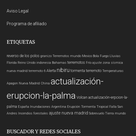
Aviso Legal
Programa de afiliado
ETIQUETAS
reverso de los polos
granizo
Terremotos mundo
Mexico
Bola Fuego
Lluvias
terremotos
Florida
Reino Unido
indonesia
Bahamas
Frío
ajuste zona sísmica
nibiru
Alerta
tormenta
terremoto
nueva madrid
terremoto 6
Temperaturas
actualización-
Apagon
Nueva Madrid
China
erupcion-la-palma
Volcan
actualización-erpcion-la-
palma
España
Inundaciones
Argentina
Erupción
Tormenta Tropical
Falla San
ajuste nueva madrid
Andres
Incendios forestales
Sobrevuelo Tierra
mundo
BUSCADOR Y REDES SOCIALES