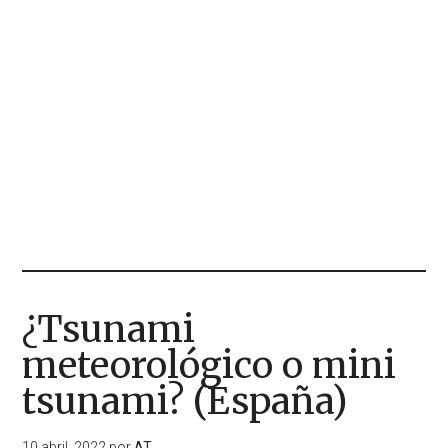
¿Tsunami
meteorológico o mini
tsunami? (España)
10 abril, 2022
por
AT