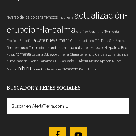
actualización-
reverso de los polos
terremotos
indonesia
erupcion-la-palma
granizo
Argentina
Tormenta
ajuste nueva madrid
Tropical
Erupción
Inundaciones
Frío
Falla San Andres
actualización-erpcion-la-palma
Temperaturas
Terremotos mundo
mundo
Bola
tormenta
Fuego
España
Sobrevuelo Tierra
China
terremoto 6
ajuste zona sísmica
Volcan
Alerta
nueva madrid
Florida
Bahamas
Lluvias
Mexico
Apagon
Nueva
nibiru
terremoto
Madrid
Incendios forestales
Reino Unido
BUSCADOR Y REDES SOCIALES
Buscar
en
AlertaTierra.com
...