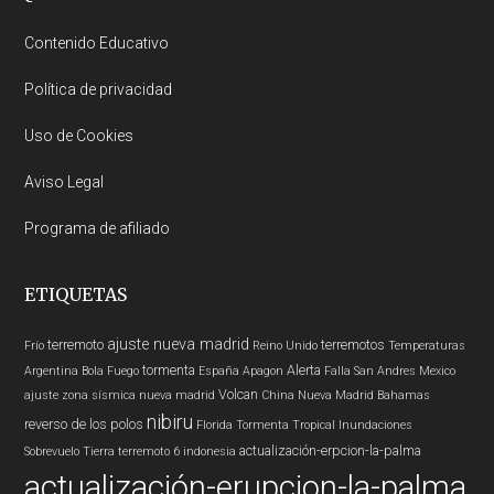
Footer
Contenido Educativo
Política de privacidad
Uso de Cookies
Aviso Legal
Programa de afiliado
ETIQUETAS
ajuste nueva madrid
terremoto
terremotos
Frío
Reino Unido
Temperaturas
tormenta
Alerta
Argentina
Bola Fuego
España
Apagon
Falla San Andres
Mexico
Volcan
ajuste zona sísmica nueva madrid
China
Nueva Madrid
Bahamas
nibiru
reverso de los polos
Florida
Tormenta Tropical
Inundaciones
actualización-erpcion-la-palma
Sobrevuelo Tierra
terremoto 6
indonesia
actualización-erupcion-la-palma