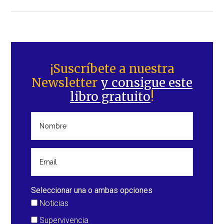
de
Tsunamis
–
Terminología
Barra
lateral
¡Suscríbete a nuestra
Newsletter
y consigue este
principal
libro gratuito
!
Seleccionar una o ambas opciones
Noticias
Supervivencia