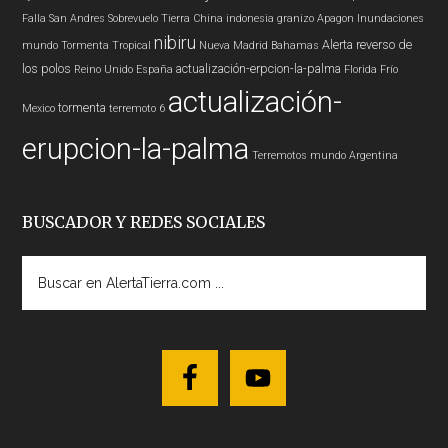
Falla San Andres
Sobrevuelo Tierra
China
indonesia
granizo
Apagon
Inundaciones
nibiru
Alerta
reverso de
mundo
Tormenta Tropical
Nueva Madrid
Bahamas
los polos
actualización-erpcion-la-palma
Reino Unido
España
Florida
Frío
actualización-
tormenta
Mexico
terremoto 6
erupcion-la-palma
Terremotos mundo
Argentina
BUSCADOR Y REDES SOCIALES
Buscar
en
AlertaTierra.com
...