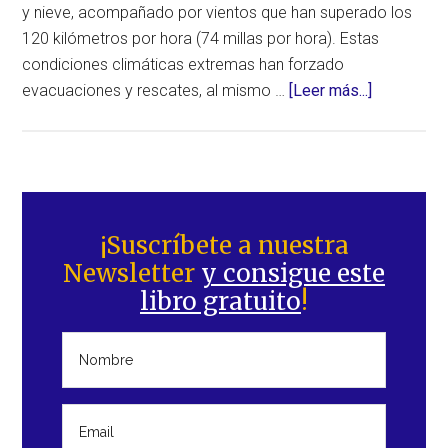
y nieve, acompañado por vientos que han superado los
120 kilómetros por hora (74 millas por hora). Estas
condiciones climáticas extremas han forzado
acerca
evacuaciones y rescates, al mismo …
[Leer más...]
de
Amplia
destrucció
2
Barra
muertos
lateral
¡Suscríbete a nuestra
y
Newsletter
y consigue este
principal
apagón
libro gratuito
!
eléctrico
masivo
por
tormenta
extrema
en