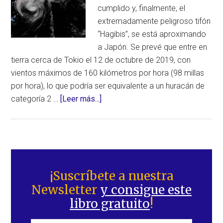
cumplido y, finalmente, el
extremadamente peligroso tifón
“Hagibis”, se está aproximando
a Japón. Se prevé que entre en
tierra cerca de Tokio el 12 de octubre de 2019, con
vientos máximos de 160 kilómetros por hora (98 millas
por hora), lo que podría ser equivalente a un huracán de
acerca
categoría 2 …
[Leer más...]
de
¡Alerta!
El
extremadamente
Barra
peligroso
lateral
¡Suscríbete a nuestra
tifón
Newsletter
y consigue este
principal
“Hagibis”
libro gratuito
!
se
acerca