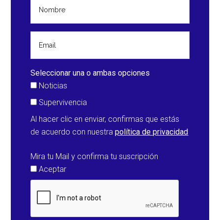
a
Tokio
como
el
tifón
más
Seleccionar una o ambas opciones
potente
Noticias
en
Supervivencia
azotar
Al hacer clic en enviar, confirmas que estás
la
de acuerdo con nuestra
política de privacidad
ciudad
desde
Mira tu Mail y confirma tu suscripción
1958
Aceptar
(Japón)