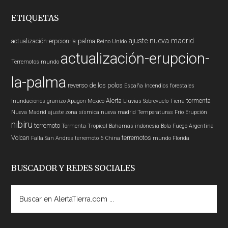
ETIQUETAS
ajuste nueva madrid
actualización-erpcion-la-palma
Reino Unido
actualización-erupcion-
Terremotos mundo
la-palma
reverso de los polos
España
Incendios forestales
Alerta
tormenta
Inundaciones
granizo
Apagon
Mexico
Lluvias
Sobrevuelo Tierra
Nueva Madrid
ajuste zona sísmica nueva madrid
Temperaturas
Frío
Erupción
nibiru
terremoto
Tormenta Tropical
Bahamas
indonesia
Bola Fuego
Argentina
Volcan
terremotos
Falla San Andres
terremoto 6
China
mundo
Florida
BUSCADOR Y REDES SOCIALES
Buscar
en
AlertaTierra.com
...