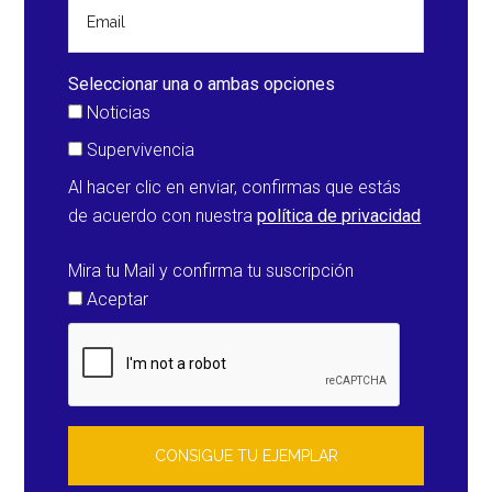
terremoto
de
5,4
Seleccionar una o ambas opciones
grados
Noticias
en
Supervivencia
Francia
Al hacer clic en enviar, confirmas que estás
de acuerdo con nuestra
política de privacidad
Mira tu Mail y confirma tu suscripción
Aceptar