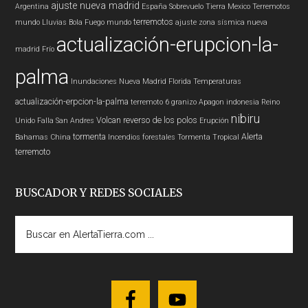
ajuste nueva madrid
Argentina
España
Sobrevuelo Tierra
Mexico
Terremotos
terremotos
mundo
Lluvias
Bola Fuego
mundo
ajuste zona sísmica nueva
actualización-erupcion-la-
madrid
Frío
palma
Inundaciones
Nueva Madrid
Florida
Temperaturas
actualización-erpcion-la-palma
terremoto 6
granizo
Apagon
indonesia
Reino
nibiru
Volcan
reverso de los polos
Unido
Falla San Andres
Erupción
tormenta
Alerta
Bahamas
China
Incendios forestales
Tormenta Tropical
terremoto
BUSCADOR Y REDES SOCIALES
Buscar
en
AlertaTierra.com
...