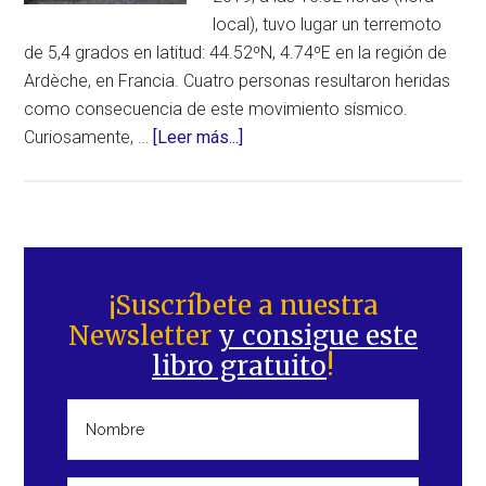
local), tuvo lugar un terremoto
de 5,4 grados en latitud: 44.52ºN, 4.74ºE en la región de
Ardèche, en Francia. Cuatro personas resultaron heridas
como consecuencia de este movimiento sísmico.
acerca
Curiosamente, …
[Leer más...]
de
Cuatro
heridos,
uno
Barra
de
lateral
¡Suscríbete a nuestra
ellos
Newsletter
y consigue este
principal
grave,
libro gratuito
!
y
daños
materiales,
consecuencia
del